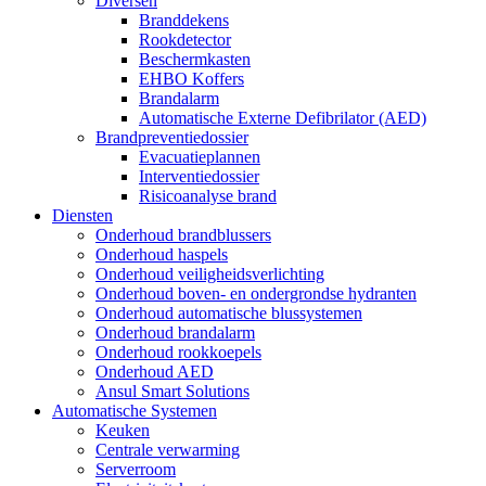
Diversen
Branddekens
Rookdetector
Beschermkasten
EHBO Koffers
Brandalarm
Automatische Externe Defibrilator (AED)
Brandpreventiedossier
Evacuatieplannen
Interventiedossier
Risicoanalyse brand
Diensten
Onderhoud brandblussers
Onderhoud haspels
Onderhoud veiligheidsverlichting
Onderhoud boven- en ondergrondse hydranten
Onderhoud automatische blussystemen
Onderhoud brandalarm
Onderhoud rookkoepels
Onderhoud AED
Ansul Smart Solutions
Automatische Systemen
Keuken
Centrale verwarming
Serverroom