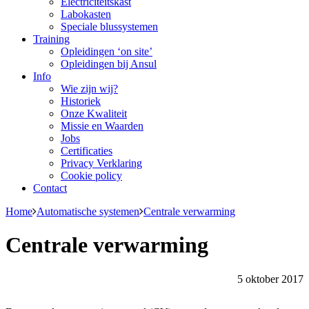
Electriciteitskast
Labokasten
Speciale blussystemen
Training
Opleidingen ‘on site’
Opleidingen bij Ansul
Info
Wie zijn wij?
Historiek
Onze Kwaliteit
Missie en Waarden
Jobs
Certificaties
Privacy Verklaring
Cookie policy
Contact
Home
Automatische systemen
Centrale verwarming
Centrale verwarming
5 oktober 2017