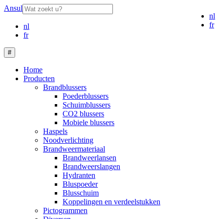
Ansul
nl
fr
nl
fr
#
Home
Producten
Brandblussers
Poederblussers
Schuimblussers
CO2 blussers
Mobiele blussers
Haspels
Noodverlichting
Brandweermateriaal
Brandweerlansen
Brandweerslangen
Hydranten
Bluspoeder
Blusschuim
Koppelingen en verdeelstukken
Pictogrammen